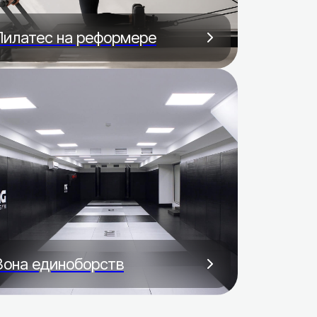
Пилатес на реформере
Зона единоборств