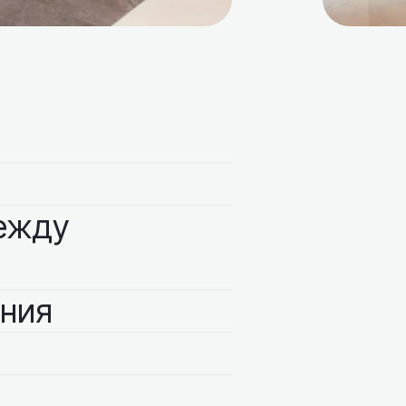
между
ения